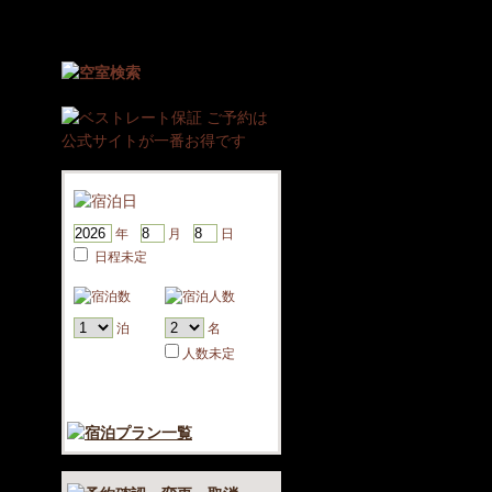
年
月
日
日程未定
泊
名
人数未定