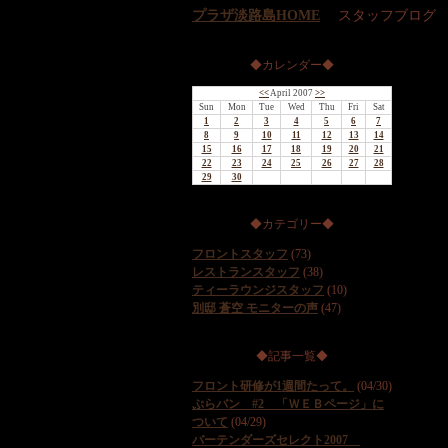
プラザ淡路島HOME
スタッフブログ
◆カレンダー◆
<<
April 2007
>>
Sun
Mon
Tue
Wed
Thu
Fri
Sat
1
2
3
4
5
6
7
8
9
10
11
12
13
14
15
16
17
18
19
20
21
22
23
24
25
26
27
28
29
30
◆カテゴリー◆
フロントスタッフ
(73)
レストランスタッフ
(38)
ティーラウンジスタッフ
(10)
別邸 蒼空 モニターの声
(47)
◆記事一覧◆
フロント研修が1週間たって。
(04/30)
ぷらバン #2 「ＷＥＢページ」に
ついて
(04/29)
バーテンダーズセレクト2007