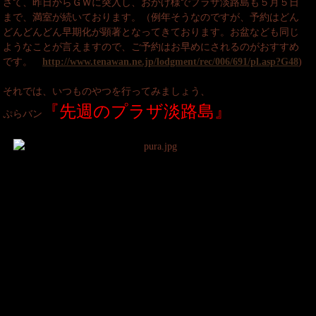
さて、昨日からＧＷに突入し、おかげ様でプラザ淡路島も５月５日
まで、満室が続いております。（例年そうなのですが、予約はどん
どんどんどん早期化が顕著となってきております。お盆なども同じ
ようなことが言えますので、ご予約はお早めにされるのがおすすめ
です。
http://www.tenawan.ne.jp/lodgment/rec/006/691/pl.asp?G48
)
それでは、いつものやつを行ってみましょう、
『先週のプラザ淡路島』
ぷらバン