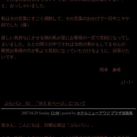
と、おっしゃいました。
私はその言葉にすごく感動して、その言葉のおかげで一日中ニヤケ
顔でした（爆）
嬉しい気持ちにさせる側の私が逆にお客様の一言で笑顔になってし
まいました。人との関りの中でそれは当然の事かもしてませんが、
断然お客様の方が私より笑顔になっていただけるように、頑張りた
いです。
岡本 麻希
-
| - | -
ぷらバン #2 「ＷＥＢページ」について
2007.04.29 Sunday
12:00
| posted by
ホテルニューアワジ プラザ淡路島
皆さん、こんにちは。日曜お昼は『ぷらバン』。