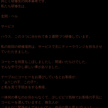
同じく研修生の岡本麻希です。
私たち研修生は、
玄関・ベル
サービス
ハウス、この３つに分かれて各２週間づつ研修しています。
私の前回の研修場所は、サービスで主にティーラウンジを担当させ
ていただきました。
コーヒーを何度もこぼしましたし、間違いだらけでした。
そんな中で少し嬉しい事がありました。
テーブルにコーヒーをお運びしているとお客様が、
「ぁ!!この子、この子!!」
と私を見て手招きをする奥様。
一体何の事なのか分からなくて、少しビビリ気味でお客様の手元に
コーヒーを運んでいますと、御主人が
「そんなに緊張せんでもいいでぇ。自分の親と思えばいいよ。」