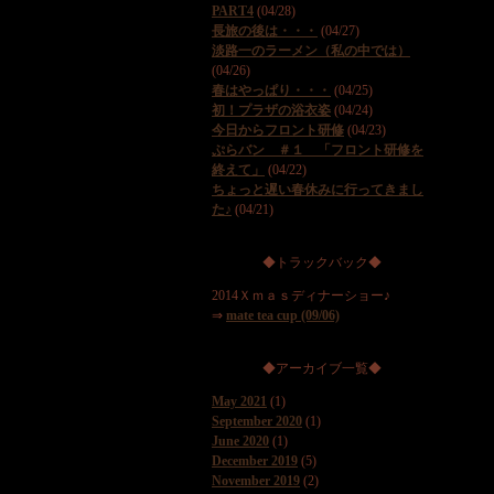
PART4
(04/28)
長旅の後は・・・
(04/27)
淡路一のラーメン（私の中では）
(04/26)
春はやっぱり・・・
(04/25)
初！プラザの浴衣姿
(04/24)
今日からフロント研修
(04/23)
ぷらバン ＃１ 「フロント研修を
終えて」
(04/22)
ちょっと遅い春休みに行ってきまし
た♪
(04/21)
◆トラックバック◆
2014Ｘｍａｓディナーショー♪
⇒
mate tea cup (09/06)
◆アーカイブ一覧◆
May 2021
(1)
September 2020
(1)
June 2020
(1)
December 2019
(5)
November 2019
(2)