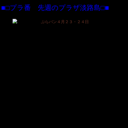
■□プラ番 先週のプラザ淡路島□■