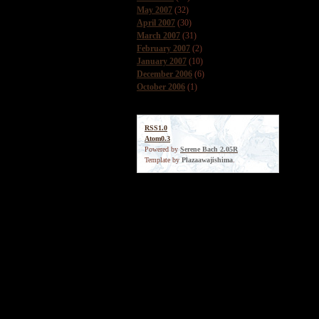
May 2007
(32)
April 2007
(30)
March 2007
(31)
February 2007
(2)
January 2007
(10)
December 2006
(6)
October 2006
(1)
RSS1.0
Atom0.3
Powered by
Serene Bach 2.05R
Template by
Plazaawajishima
.