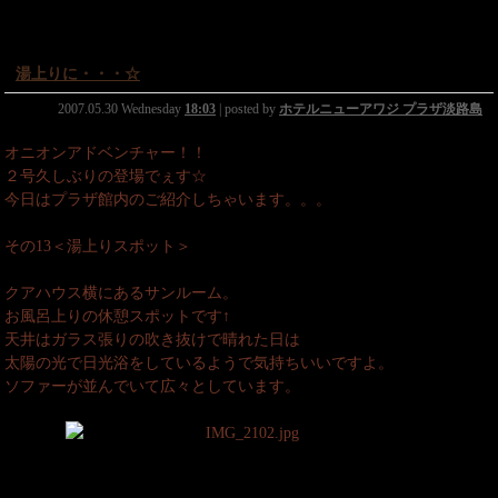
湯上りに・・・☆
2007.05.30 Wednesday
18:03
| posted by
ホテルニューアワジ プラザ淡路島
オニオンアドベンチャー！！
２号久しぶりの登場でぇす☆
今日はプラザ館内のご紹介しちゃいます。。。
その13＜湯上りスポット＞
クアハウス横にあるサンルーム。
お風呂上りの休憩スポットです↑
天井はガラス張りの吹き抜けで晴れた日は
太陽の光で日光浴をしているようで気持ちいいですよ。
ソファーが並んでいて広々としています。