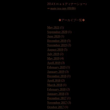
2014Ｘｍａｓディナーショー♪
⇒
mate tea cup (09/06)
◆アーカイブ一覧◆
May 2021
(1)
September 2020
(1)
June 2020
(1)
December 2019
(5)
November 2019
(2)
August 2019
(5)
July 2019
(2)
May 2019
(4)
April 2019
(3)
February 2019
(1)
January 2019
(3)
December 2018
(1)
April 2018
(2)
March 2018
(1)
February 2018
(2)
January 2018
(3)
December 2017
(1)
November 2017
(3)
October 2017
(1)