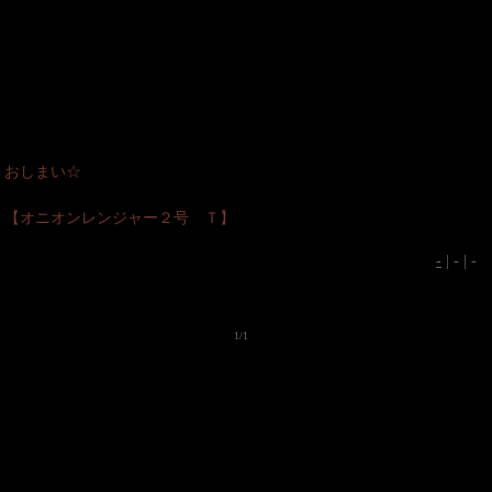
おしまい☆
【オニオンレンジャー２号 Ｔ】
-
| - | -
1/1