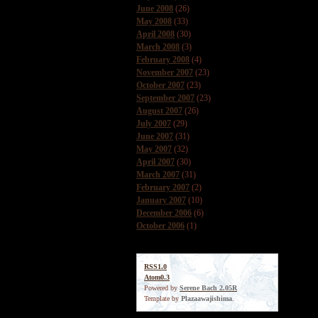
June 2008
(26)
May 2008
(33)
April 2008
(30)
March 2008
(3)
February 2008
(4)
November 2007
(23)
October 2007
(23)
September 2007
(23)
August 2007
(26)
July 2007
(29)
June 2007
(31)
May 2007
(32)
April 2007
(30)
March 2007
(31)
February 2007
(2)
January 2007
(10)
December 2006
(6)
October 2006
(1)
RSS1.0
Atom0.3
Powered by
Serene Bach 2.05R
Template by
Plazaawajishima
.