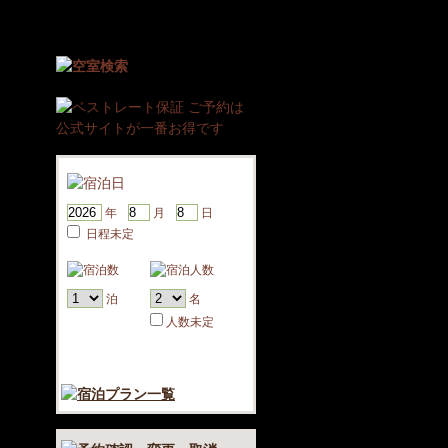
年
月
日
日程未定
泊
名
人数未定