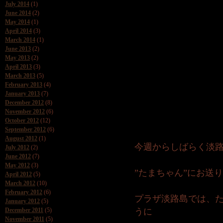
July 2014
(1)
June 2014
(2)
May 2014
(1)
April 2014
(3)
March 2014
(1)
June 2013
(2)
May 2013
(2)
April 2013
(3)
March 2013
(5)
February 2013
(4)
January 2013
(7)
December 2012
(8)
November 2012
(6)
October 2012
(12)
September 2012
(6)
August 2012
(1)
今週からしばらく淡
July 2012
(2)
June 2012
(7)
May 2012
(3)
”たまちゃん”にお送
April 2012
(5)
March 2012
(10)
February 2012
(6)
プラザ淡路島では、
January 2012
(5)
December 2011
(5)
うに
November 2011
(5)