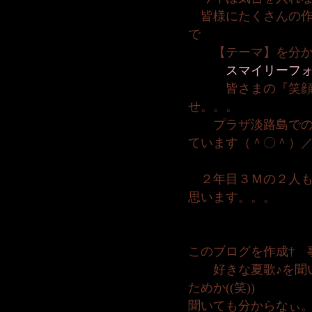
皆様にたくさんの作
で
【テーマ】を分か
スマイリーフ
皆さまの『笑顔写
せ。。。
プラザ淡路島での★
ています（＾〇＾）
２年目３Ｍの２人も
思います。。。
このブログを作成† 
好きな夏歌♪を聞い
ためか((笑))
聞いても分からなぃ