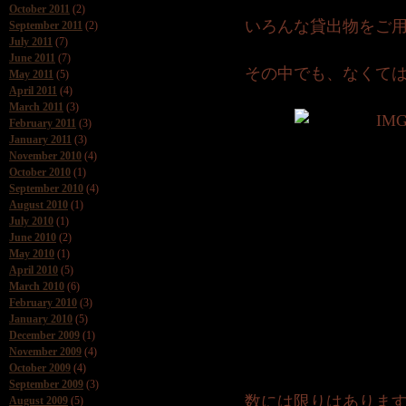
October 2011
(2)
いろんな貸出物をご
September 2011
(2)
July 2011
(7)
June 2011
(7)
その中でも、なくては
May 2011
(5)
April 2011
(4)
March 2011
(3)
February 2011
(3)
January 2011
(3)
November 2010
(4)
October 2010
(1)
September 2010
(4)
August 2010
(1)
July 2010
(1)
June 2010
(2)
May 2010
(1)
April 2010
(5)
March 2010
(6)
February 2010
(3)
January 2010
(5)
December 2009
(1)
November 2009
(4)
October 2009
(4)
September 2009
(3)
数には限りはありま
August 2009
(5)