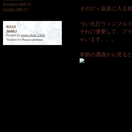
December 2006
(6)
その17＜温泉に入る
October 2006
(1)
つい先日ウィンブル
RSS1.0
それに便乗して、プ
Atom0.3
Powered by
Serene Bach 2.05R
ゃいます。。。
Template by
Plazaawajishima
.
本館の通路から見ると↓