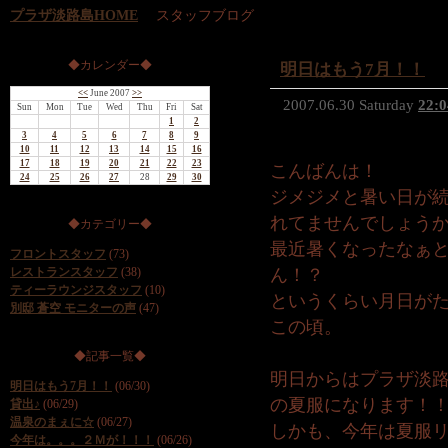
プラザ淡路島HOME
スタッフブログ
◆カレンダー◆
明日はもう7月！！
<<
June 2007
>>
2007.06.30 Saturday
22:0
Sun
Mon
Tue
Wed
Thu
Fri
Sat
1
2
3
4
5
6
7
8
9
10
11
12
13
14
15
16
17
18
19
20
21
22
23
こんばんは！
24
25
26
27
28
29
30
ジメジメと暑い日が
れてませんでしょう
◆カテゴリー◆
最近暑くなったなぁと
フロントスタッフ
(73)
レストランスタッフ
(38)
ん！？
ティーラウンジスタッフ
(10)
というくらい月日が
別邸 蒼空 モニターの声
(47)
この頃。
◆記事一覧◆
明日からはプラザ淡
明日はもう7月！！
(06/30)
の夏服になります！
貸出♪
(06/29)
温泉のまぇに☆
(06/27)
しかも、今年は夏服
今年は。。。２Ｍが！！！
(06/26)