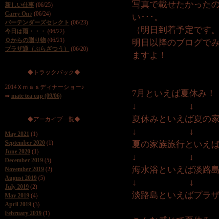
写真で載せたかった
新しい仕事
(06/25)
Carry On♪
(06/24)
い･･･。
バーテンダーズセレクト
(06/23)
（明日到着予定です
今日は雨・・・
(06/22)
Ｏからの贈り物
(06/21)
明日以降のブログで
プラザ通（ぷらざつう）
(06/20)
ますよ！
◆トラックバック◆
2014Ｘｍａｓディナーショー♪
7月といえば夏休み！
⇒
mate tea cup (09/06)
↓ ↓
夏休みといえば夏の
◆アーカイブ一覧◆
↓ ↓
May 2021
(1)
September 2020
(1)
夏の家族旅行といえ
June 2020
(1)
↓ ↓
December 2019
(5)
海水浴といえば淡路
November 2019
(2)
August 2019
(5)
↓ ↓
July 2019
(2)
淡路島といえばプラ
May 2019
(4)
April 2019
(3)
February 2019
(1)