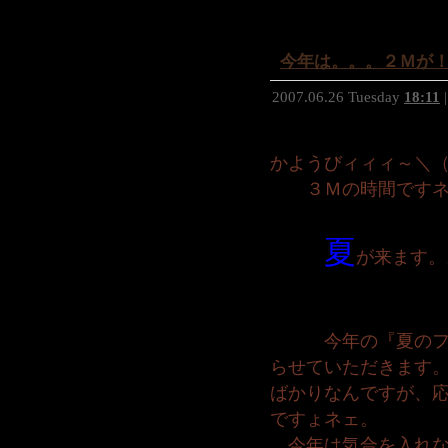
今年は。。。２Ｍが
2007.06.26 Tuesday
18:11
|
かようびィィィ～＼（
３Ｍの時間ですネェ
夏
が来ます。
今年の『夏のフォ
らせていただきます
ばかりなんですが、
ですょネェ。
今年は気合を入れな