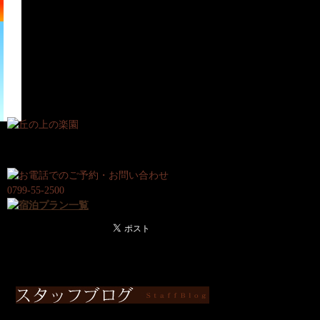
宿
日
泊
帰
プ
り
ラ
プ
ン
ラ
ン