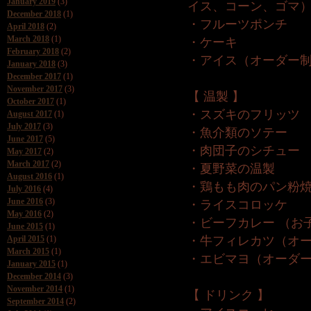
January 2019
(3)
イス、コーン、ゴマ
December 2018
(1)
・フルーツポンチ
April 2018
(2)
March 2018
(1)
・ケーキ
February 2018
(2)
・アイス（オーダー
January 2018
(3)
December 2017
(1)
November 2017
(3)
【 温製 】
October 2017
(1)
・スズキのフリッツ
August 2017
(1)
July 2017
(3)
・魚介類のソテー
June 2017
(5)
・肉団子のシチュー
May 2017
(2)
March 2017
(2)
・夏野菜の温製
August 2016
(1)
・鶏もも肉のパン粉
July 2016
(4)
June 2016
(3)
・ライスコロッケ
May 2016
(2)
・ビーフカレー （お
June 2015
(1)
April 2015
(1)
・牛フィレカツ（オ
March 2015
(1)
・エビマヨ（オーダ
January 2015
(1)
December 2014
(3)
November 2014
(1)
【 ドリンク 】
September 2014
(2)