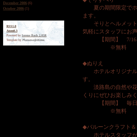
December 2006
(6)
夏の期間限定でホテ
October 2006
(1)
ます。
そりとヘルメットを
RSS1.0
気軽にスタッフにお
Atom0.3
Powered by
Serene Bach 2.05R
【期間】 7/16～
Template by
Plazaawajishima
.
※無料
◆ぬりえ
ホテルオリジナル
す。
淡路島の自然や花が
くりにぜひお楽しみ
【期間】 毎
※無料
◆バルーンクラフト＆
ホテルスタッフがい