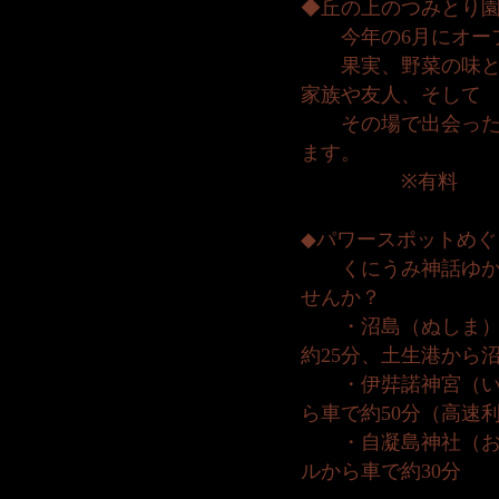
◆丘の上のつみとり園
今年の6月にオー
果実、野菜の味と旬
家族や友人、そして
その場で出会ったお
ます。
※有料
◆パワースポットめぐ
くにうみ神話ゆかり
せんか？
・沼島（ぬしま）：
約25分、土生港から
・伊弉諾神宮（いざ
ら車で約50分（高速
・自凝島神社（おの
ルから車で約30分