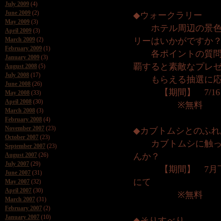
July 2009
(4)
June 2009
(2)
◆ウォークラリー
May 2009
(3)
ホテル周辺の景色を
April 2009
(3)
March 2009
(2)
リーはいかがですか
February 2009
(1)
各ポイントの質問に
January 2009
(3)
覇すると素敵なプレ
August 2008
(5)
July 2008
(17)
もらえる抽選に応
June 2008
(26)
【期間】 7/16～8
May 2008
(33)
April 2008
(30)
※無料
March 2008
(3)
February 2008
(4)
November 2007
(23)
◆カブトムシとのふれ
October 2007
(23)
カブトムシに触って
September 2007
(23)
August 2007
(26)
んか？
July 2007
(29)
【期間】 7月下旬
June 2007
(31)
にて
May 2007
(32)
April 2007
(30)
※無料
March 2007
(31)
February 2007
(2)
January 2007
(10)
◆そりすべり