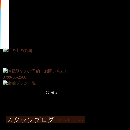
宿
日
泊
帰
プ
り
ラ
プ
ン
ラ
ン