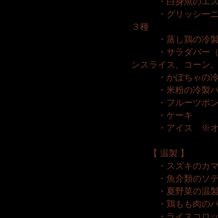
・白身魚のエス
・グリッシーニと
３種
・蒸し鶏の冷
・サラダバー（リ
ンスライス、コーン
・かぼちゃの冷
・米粉の冷製パ
・フルーツポン
・ケーキ
・アイス ※オー
【 温製 】
・スズキのカマ
・魚介類のソテ
・夏野菜の温
・鶏もも肉のパン
・ライスコロッ