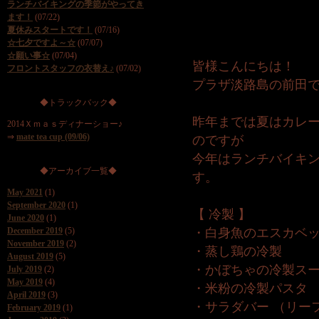
ランチバイキングの季節がやってき
ます！
(07/22)
夏休みスタートです！
(07/16)
☆七夕ですよ～☆
(07/07)
☆願い事☆
(07/04)
皆様こんにちは！
フロントスタッフの衣替え♪
(07/02)
プラザ淡路島の前田
◆トラックバック◆
昨年までは夏はカレ
2014Ｘｍａｓディナーショー♪
⇒
mate tea cup (09/06)
のですが
今年はランチバイキ
◆アーカイブ一覧◆
す。
May 2021
(1)
September 2020
(1)
【 冷製 】
June 2020
(1)
December 2019
(5)
・白身魚のエスカベ
November 2019
(2)
・蒸し鶏の冷製
August 2019
(5)
・かぼちゃの冷製ス
July 2019
(2)
May 2019
(4)
・米粉の冷製パスタ
April 2019
(3)
・サラダバー （リー
February 2019
(1)