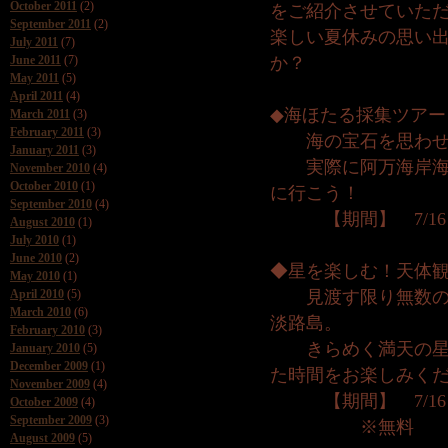
October 2011
(2)
をご紹介させていた
September 2011
(2)
楽しい夏休みの思い
July 2011
(7)
June 2011
(7)
か？
May 2011
(5)
April 2011
(4)
◆海ほたる採集ツアー
March 2011
(3)
February 2011
(3)
海の宝石を思わせ
January 2011
(3)
実際に阿万海岸海水
November 2010
(4)
October 2010
(1)
に行こう！
September 2010
(4)
【期間】 7/16～
August 2010
(1)
July 2010
(1)
June 2010
(2)
◆星を楽しむ！天体
May 2010
(1)
April 2010
(5)
見渡す限り無数の星
March 2010
(6)
淡路島。
February 2010
(3)
きらめく満天の星空
January 2010
(5)
December 2009
(1)
た時間をお楽しみく
November 2009
(4)
【期間】 7/16～
October 2009
(4)
September 2009
(3)
※無料
August 2009
(5)