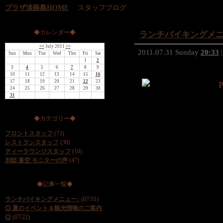
プラザ淡路島HOME
スタッフブログ
◆カレンダー◆
ランチバイキングメニ
<<
July 2011
>>
2011.07.31 Sunday
20:33
|
Sun
Mon
Tue
Wed
Thu
Fri
Sat
1
2
3
4
5
6
7
8
9
10
11
12
13
14
15
16
17
18
19
20
21
22
23
24
25
26
27
28
29
30
31
◆カテゴリー◆
フロントスタッフ
(73)
レストランスタッフ
(38)
ティーラウンジスタッフ
(10)
別邸 蒼空 モニターの声
(47)
◆記事一覧◆
ランチバイキングメニュー♪
(07/31)
◎ 夏のイベント＆観光情報のご案内
◎
(07/22)