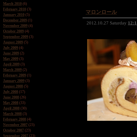
March 2010
(6)
February 2010
(3)
マロンロール
January 2010
(5)
December 2009
(1)
2012.10.27 Saturday
12:1
November 2009
(4)
October 2009
(4)
September 2009
(3)
August 2009
(5)
July 2009
(4)
June 2009
(2)
May 2009
(3)
April 2009
(3)
March 2009
(2)
February 2009
(1)
January 2009
(3)
August 2008
(5)
July 2008
(17)
June 2008
(26)
May 2008
(33)
April 2008
(30)
March 2008
(3)
February 2008
(4)
November 2007
(23)
October 2007
(23)
September 2007
(23)