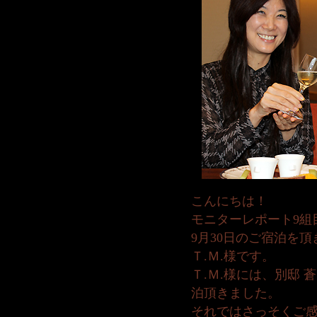
こんにちは！
モニターレポート9組
9月30日のご宿泊を
Ｔ.Ｍ.様です。
Ｔ.Ｍ.様には、別邸 
泊頂きました。
それではさっそくご