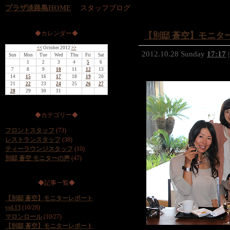
プラザ淡路島HOME
スタッフブログ
◆カレンダー◆
【別邸 蒼空】モニターレ
<<
October 2012
>>
2012.10.28 Sunday
17:17
|
Sun
Mon
Tue
Wed
Thu
Fri
Sat
1
2
3
4
5
6
7
8
9
10
11
12
13
14
15
16
17
18
19
20
21
22
23
24
25
26
27
28
29
30
31
◆カテゴリー◆
フロントスタッフ
(73)
レストランスタッフ
(38)
ティーラウンジスタッフ
(10)
別邸 蒼空 モニターの声
(47)
◆記事一覧◆
【別邸 蒼空】モニターレポート
vol.13
(10/28)
マロンロール
(10/27)
【別邸 蒼空】モニターレポート