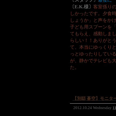
〔スタッフ〕
最後に
〔E.K.様〕
客室係り
しかったです。夕食時
しょうか」と声をか
子ども用スプーンを
てもらえ、感動しま
らしい！！ありがと
て、本当にゆっくり
っとゆったりしてい
が、静かでテレビも
た。
【別邸 蒼空】モニターレ
2012.10.24 Wednesday
1