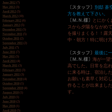
June 2012
(7)
〔スタッフ〕
別邸 蒼
May 2012
(3)
April 2012
(5)
方を教えて下さい。
March 2012
(10)
〔Ｍ.Ｎ.様〕
とにかく
February 2012
(6)
January 2012
(5)
スから夕陽をながめ
December 2011
(5)
を撮りまくる！！露
November 2011
(5)
October 2011
(2)
中・朝方！特に明け
September 2011
(2)
July 2011
(7)
June 2011
(7)
〔スタッフ〕
最後に
May 2011
(5)
〔Ｍ.Ｎ.様〕
海が一望
April 2011
(4)
高でした。日常を忘
March 2011
(3)
February 2011
(3)
に来る時は、宿泊し
January 2011
(3)
お願いも素早く対応
November 2010
(4)
October 2010
(1)
作ることが出来まし
September 2010
(4)
す。
August 2010
(1)
July 2010
(1)
June 2010
(2)
May 2010
(1)
April 2010
(5)