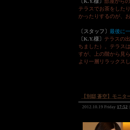
〔K.Y.様〕
部屋から
テラスでお茶をした
かったりするのが、
〔スタッフ〕
最後に
〔K.Y.様〕
テラスの
ちました）。テラス
すが、上の階から見
より一層リラックス
【別邸 蒼空】モニターレ
2012.10.19 Friday
17:52
|