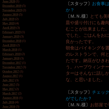
June 2020
(1)
〔スタッフ〕
お食事
December 2019
(5)
か？
November 2019
(2)
August 2019
(5)
〔Ｍ.Ｎ.様〕
とても美
July 2019
(2)
皿や盛り付けにも趣
May 2019
(4)
April 2019
(3)
むことが出来ました。
February 2019
(1)
でした。ごはんをお
January 2019
(3)
December 2018
(1)
良かったです。
April 2018
(2)
朝食はバイキングを
March 2018
(1)
のレストランで、何
February 2018
(2)
January 2018
(3)
たです。納豆がひき
December 2017
(1)
う。ハーブウィンナ
November 2017
(3)
October 2017
(1)
ターはそんなに話し
August 2017
(1)
な、と思いました。
July 2017
(3)
June 2017
(5)
May 2017
(2)
〔スタッフ〕
チェッ
March 2017
(2)
August 2016
(1)
がでしたか？
July 2016
(4)
〔Ｍ.Ｎ.様〕
お部屋で
June 2016
(3)