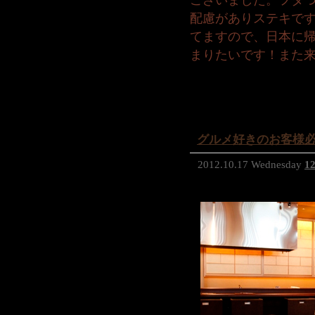
ございました。フタ
配慮がありステキで
てますので、日本に
まりたいです！また
グルメ好きのお客様
2012.10.17 Wednesday
12