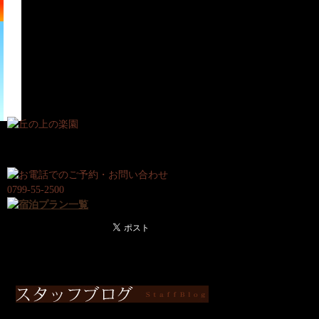
宿
日
泊
帰
プ
り
ラ
プ
ン
ラ
ン