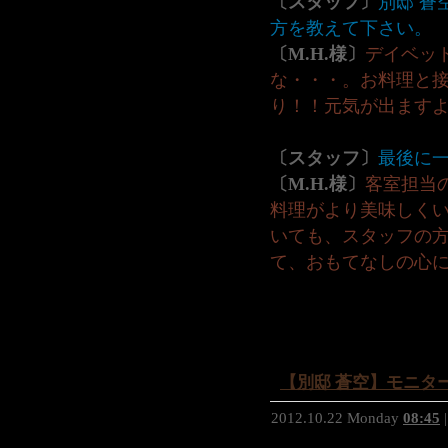
〔スタッフ〕
別邸 蒼
方を教えて下さい。
〔M.H.様〕
デイベッ
な・・・。お料理と
り！！元気が出ます
〔スタッフ〕
最後に
〔M.H.様〕
客室担当
料理がより美味しく
いても、スタッフの
て、おもてなしの心
【別邸 蒼空】モニターレ
2012.10.22 Monday
08:45
|