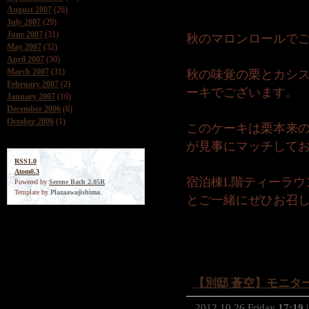
August 2007
(26)
July 2007
(29)
June 2007
(31)
秋のマロンロールで
May 2007
(32)
April 2007
(30)
March 2007
(31)
秋の味覚の栗とカシ
February 2007
(2)
ーキでございます。
January 2007
(10)
December 2006
(6)
October 2006
(1)
このケーキは栗本来
が見事にマッチして
RSS1.0
Atom0.3
宿泊棟L階ティーラウ
Powered by
Serene Bach 2.05R
Template by
Plazaawajishima
.
とご一緒にぜひお召
【別邸 蒼空】モニターレ
2012.10.26 Friday
17:19
|