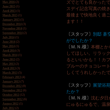
ズでとても良かった
May 2016
(2)
June 2015
(1)
スデイ記念写真の焼
April 2015
(1)
最後まで快地良く過
March 2015
(1)
January 2015
(1)
ます！！
December 2014
(3)
November 2014
(1)
September 2014
(2)
〔スタッフ〕
別邸 蒼
July 2014
(1)
がでしたか？
June 2014
(2)
May 2014
(1)
〔Ｍ.Ｎ.様〕
本棚とか
April 2014
(3)
してほしい。リラッ
March 2014
(1)
るといいかも！！カ
June 2013
(2)
May 2013
(2)
ブルーのチョコレー
April 2013
(3)
しくてうれしかった
March 2013
(5)
February 2013
(4)
January 2013
(7)
〔スタッフ〕
展望浴
December 2012
(8)
November 2012
(6)
たか？
October 2012
(12)
〔Ｍ.Ｎ.様〕
沈む夕日
September 2012
(6)
August 2012
(1)
にゅるにゅるで、温
July 2012
(2)