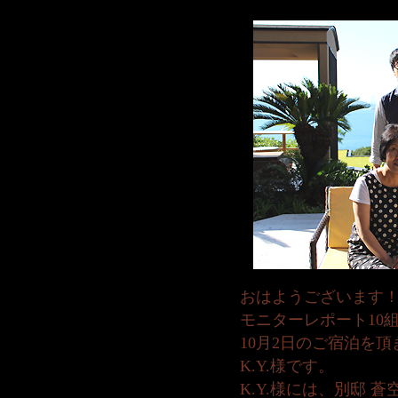
おはようございます
モニターレポート10
10月2日のご宿泊を
K.Y.様です。
K.Y.様には、別邸 