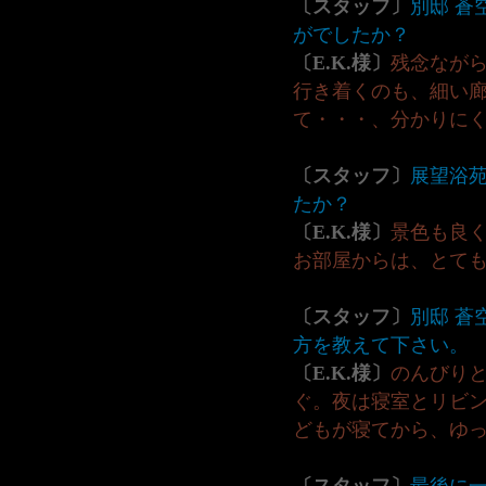
〔スタッフ〕
別邸 蒼
がでしたか？
〔E.K.様〕
残念なが
行き着くのも、細い
て・・・、分かりに
〔スタッフ〕
展望浴
たか？
〔E.K.様〕
景色も良
お部屋からは、とて
〔スタッフ〕
別邸 蒼
方を教えて下さい。
〔E.K.様〕
のんびり
ぐ。夜は寝室とリビ
どもが寝てから、ゆ