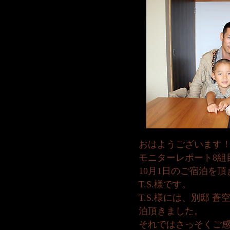
おはようございます
モニターレポート8組
10月1日のご宿泊を
T.S.様です。
T.S.様には、別邸 
泊頂きました。
それではさっそくご