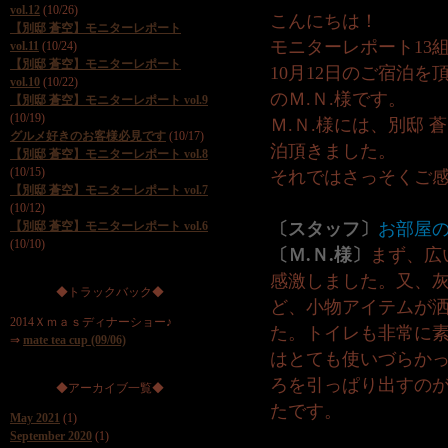
vol.12
(10/26)
こんにちは！
【別邸 蒼空】モニターレポート
モニターレポート13
vol.11
(10/24)
【別邸 蒼空】モニターレポート
10月12日のご宿泊
vol.10
(10/22)
のＭ.Ｎ.様です。
【別邸 蒼空】モニターレポート vol.9
(10/19)
Ｍ.Ｎ.様には、別邸 
グルメ好きのお客様必見です
(10/17)
泊頂きました。
【別邸 蒼空】モニターレポート vol.8
(10/15)
それではさっそくご
【別邸 蒼空】モニターレポート vol.7
(10/12)
【別邸 蒼空】モニターレポート vol.6
〔スタッフ〕
お部屋
(10/10)
〔Ｍ.Ｎ.様〕
まず、広
感激しました。又、
◆トラックバック◆
ど、小物アイテムが
2014Ｘｍａｓディナーショー♪
た。トイレも非常に
⇒
mate tea cup (09/06)
はとても使いづらか
ろを引っぱり出すの
◆アーカイブ一覧◆
たです。
May 2021
(1)
September 2020
(1)