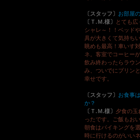
〔スタッフ〕
お部屋
〔Ｔ.Ｍ.様〕
とても広
シャレ～！！ベッド
具が大きくて気持ち
眺めも最高！車いす
ネ。客室でコーヒー
飲み終わったらラウ
み、ついでにプリン
幸せです。
〔スタッフ〕
お食事
か？
〔Ｔ.Ｍ.様〕
夕食の玉
ったです。ご飯もお
朝食はバイキングを
時に行けるのがいい