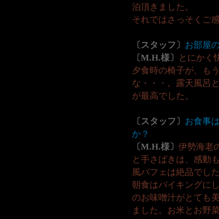
泊頂きました。
それではさっそくご
〔スタッフ〕
お部屋
〔M.H.様〕
とにかく
夕食時の椅子が、も
な・・・。露天風呂
が最高でした。
〔スタッフ〕
お食事
か？
〔M.H.様〕
伊勢海老
と手さばきは、感動
風パフェは絶品でし
朝食はバイキングに
のお味噌汁がとても
ました。お米とお野