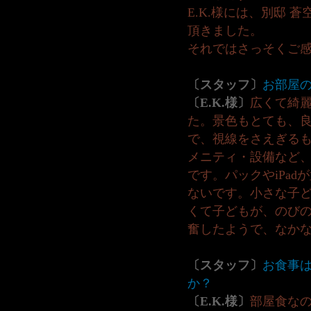
E.K.様には、別邸 
頂きました。
それではさっそくご
〔スタッフ〕
お部屋
〔E.K.様〕
広くて綺
た。景色もとても、
で、視線をさえぎる
メニティ・設備など
です。パックやiPa
ないです。小さな子
くて子どもが、のび
奮したようで、なか
〔スタッフ〕
お食事
か？
〔E.K.様〕
部屋食な