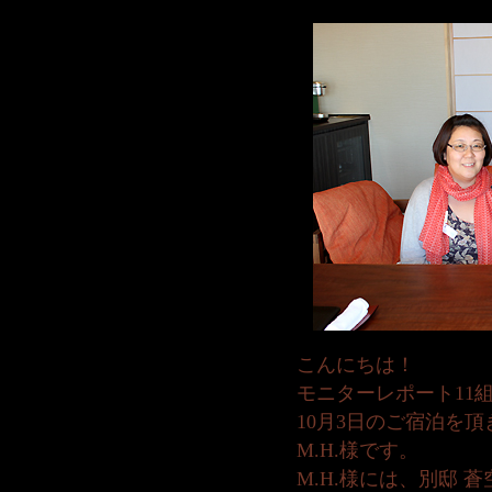
こんにちは！
モニターレポート11
10月3日のご宿泊を
M.H.様です。
M.H.様には、別邸 