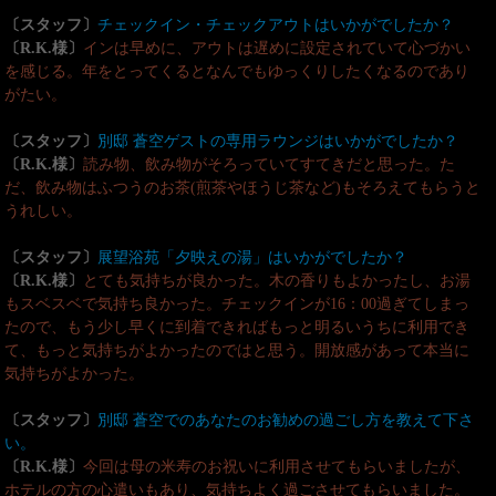
〔スタッフ〕
チェックイン・チェックアウトはいかがでしたか？
〔R.K.様〕
インは早めに、アウトは遅めに設定されていて心づかい
を感じる。年をとってくるとなんでもゆっくりしたくなるのであり
がたい。
〔スタッフ〕
別邸 蒼空ゲストの専用ラウンジはいかがでしたか？
〔R.K.様〕
読み物、飲み物がそろっていてすてきだと思った。た
だ、飲み物はふつうのお茶(煎茶やほうじ茶など)もそろえてもらうと
うれしい。
〔スタッフ〕
展望浴苑「夕映えの湯」はいかがでしたか？
〔R.K.様〕
とても気持ちが良かった。木の香りもよかったし、お湯
もスベスベで気持ち良かった。チェックインが16：00過ぎてしまっ
たので、もう少し早くに到着できればもっと明るいうちに利用でき
て、もっと気持ちがよかったのではと思う。開放感があって本当に
気持ちがよかった。
〔スタッフ〕
別邸 蒼空でのあなたのお勧めの過ごし方を教えて下さ
い。
〔R.K.様〕
今回は母の米寿のお祝いに利用させてもらいましたが、
ホテルの方の心遣いもあり、気持ちよく過ごさせてもらいました。