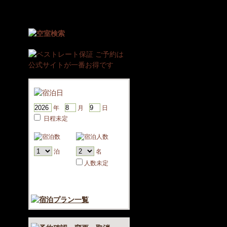
年
月
日
日程未定
泊
名
人数未定