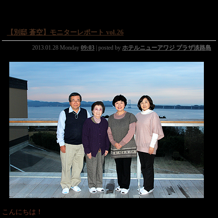
【別邸 蒼空】モニターレポート vol.26
2013.01.28 Monday
09:03
| posted by
ホテルニューアワジ プラザ淡路島
こんにちは！