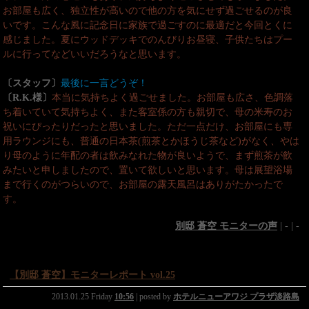
お部屋も広く、独立性が高いので他の方を気にせず過ごせるのが良
いです。こんな風に記念日に家族で過ごすのに最適だと今回とくに
感じました。夏にウッドデッキでのんびりお昼寝、子供たちはプー
ルに行ってなどいいだろうなと思います。
〔スタッフ〕
最後に一言どうぞ！
〔R.K.様〕
本当に気持ちよく過ごせました。お部屋も広さ、色調落
ち着いていて気持ちよく、また客室係の方も親切で、母の米寿のお
祝いにぴったりだったと思いました。ただ一点だけ、お部屋にも専
用ラウンジにも、普通の日本茶(煎茶とかほうじ茶など)がなく、やは
り母のように年配の者は飲みなれた物が良いようで、まず煎茶が飲
みたいと申しましたので、置いて欲しいと思います。母は展望浴場
まで行くのがつらいので、お部屋の露天風呂はありがたかったで
す。
別邸 蒼空 モニターの声
| - | -
【別邸 蒼空】モニターレポート vol.25
2013.01.25 Friday
10:56
| posted by
ホテルニューアワジ プラザ淡路島