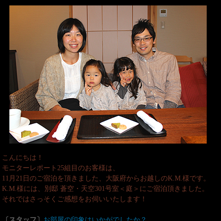
こんにちは！
モニターレポート25組目のお客様は、
11月21日のご宿泊を頂きました、大阪府からお越しのK.M.様です。
K.M.様には、別邸 蒼空・天空301号室＜庭＞にご宿泊頂きました。
それではさっそくご感想をお伺いいたします！
〔スタッフ〕
お部屋の印象はいかがでしたか？