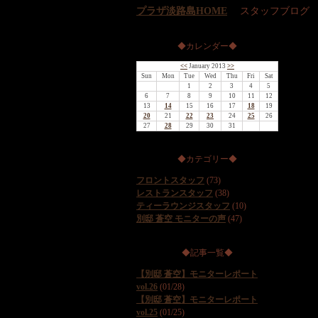
プラザ淡路島HOME
スタッフブログ
◆カレンダー◆
<<
January 2013
>>
Sun
Mon
Tue
Wed
Thu
Fri
Sat
1
2
3
4
5
6
7
8
9
10
11
12
13
14
15
16
17
18
19
20
21
22
23
24
25
26
27
28
29
30
31
◆カテゴリー◆
フロントスタッフ
(73)
レストランスタッフ
(38)
ティーラウンジスタッフ
(10)
別邸 蒼空 モニターの声
(47)
◆記事一覧◆
【別邸 蒼空】モニターレポート
vol.26
(01/28)
【別邸 蒼空】モニターレポート
vol.25
(01/25)