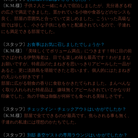
〔K.M.様〕
子供２人と一緒に４人で宿泊しましたが、充分過ぎる程
の広さで満足できました。置かれている小物や食器などのセンスも
良く、部屋の雰囲気と合っていて楽しめました。こういった高級な
宿では珍しく、小さな子供にも色々と配慮されているので、子連れ
にも満足できる部屋でした。
〔スタッフ〕
お食事はお気に召しましたでしょうか？
〔K.M.様〕
「美味しくてボリューム満点」につきます！特に目の前
でさばかれる伊勢海老は、目でも楽しめ味も最高です！わがままな
お願いですが、特産品のたまねぎを思いっきりアピールした一品が
あると、更に淡路島を堪能できたと思います。個人的にはたまねぎ
の天ぷらが好きです！
部屋に広がる朝食の香りに食欲をかきたてられました。まんべんな
く取り入れられた特産品は、嫌味無くアピールされていてかなり好
印象でした。魚の干物は御飯が何杯でも食べれる美味しさです。
〔スタッフ〕
チェックイン・チェックアウトはいかがでしたか？
〔K.M.様〕
部屋で全てできるのが最高です。焦らされる事も無く、
子連れの私達には理想のかたちでした。
〔スタッフ〕
別邸 蒼空ゲストの専用ラウンジはいかがでしたか？