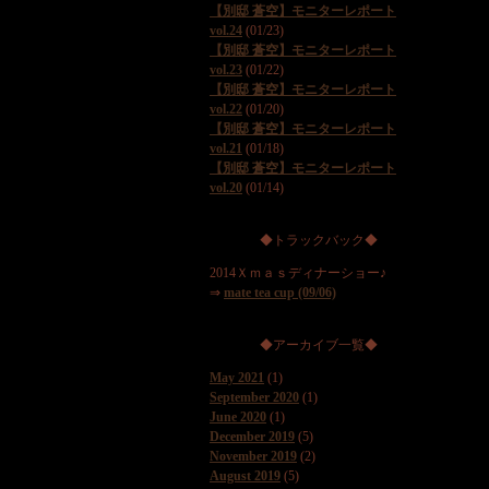
【別邸 蒼空】モニターレポート
vol.24
(01/23)
【別邸 蒼空】モニターレポート
vol.23
(01/22)
【別邸 蒼空】モニターレポート
vol.22
(01/20)
【別邸 蒼空】モニターレポート
vol.21
(01/18)
【別邸 蒼空】モニターレポート
vol.20
(01/14)
◆トラックバック◆
2014Ｘｍａｓディナーショー♪
⇒
mate tea cup (09/06)
◆アーカイブ一覧◆
May 2021
(1)
September 2020
(1)
June 2020
(1)
December 2019
(5)
November 2019
(2)
August 2019
(5)