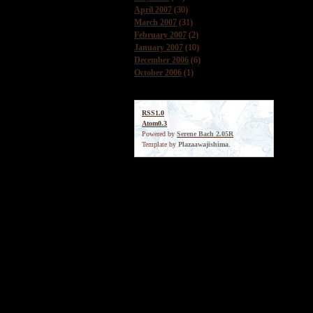
April 2007
(30)
March 2007
(31)
February 2007
(2)
January 2007
(10)
December 2006
(6)
October 2006
(1)
RSS1.0
Atom0.3
Powered by
Serene Bach 2.05R
Template by
Plazaawajishima
.