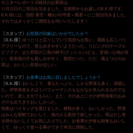
モニターレポート26組目のお客様は、
11月22日のご宿泊を頂きました、京都府からお越しのR.K.様です。
R.K.様には、別邸 蒼空・離れ105号室＜風香＞にご宿泊頂きました。
それではさっそくご感想をお伺いいたします！
〔スタッフ〕
お部屋の印象はいかがでしたか？
〔R.K.様〕
ゆったりと広々していて気持ちが良い。通路も広くバリ
アフリーなので、母も歩きやすいようだった。リビングのテーブル
とソファ、また和室の三角の椅子(クッション)とも、皆使い心地が良
い。客室係の方も親しみやすく、親切だった。ただ、備えつけのお
茶は、おいしい煎茶がほしい。
〔スタッフ〕
お食事はお気に召しましたでしょうか？
〔R.K.様〕
おいしくて、量もたっぷり。しかも野菜も多く、堪能し
た。伊勢海老をさばくパフォーマンスもなかなか見られるものでな
いので、楽しませてもらい、また、そのあとにその伊勢海老のおみ
そ汁も出てきておいしかった。
朝食はバイキングを選びました。種類が多く、おいしかった。野菜
はみんな新鮮でおいしく、係の人も親切で嬉しかった。母はだし巻
き卵がおいしくてお気に入りでした。お食事が夕食も朝食もおいし
くて、ゆっくり食べる事ができて本当に堪能した。