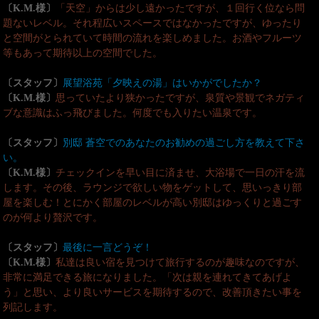
〔K.M.様〕
「天空」からは少し遠かったですが、１回行く位なら問
題ないレベル。それ程広いスペースではなかったですが、ゆったり
と空間がとられていて時間の流れを楽しめました。お酒やフルーツ
等もあって期待以上の空間でした。
〔スタッフ〕
展望浴苑「夕映えの湯」はいかがでしたか？
〔K.M.様〕
思っていたより狭かったですが、泉質や景観でネガティ
ブな意識はふっ飛びました。何度でも入りたい温泉です。
〔スタッフ〕
別邸 蒼空でのあなたのお勧めの過ごし方を教えて下さ
い。
〔K.M.様〕
チェックインを早い目に済ませ、大浴場で一日の汗を流
します。その後、ラウンジで欲しい物をゲットして、思いっきり部
屋を楽しむ！とにかく部屋のレベルが高い別邸はゆっくりと過ごす
のが何より贅沢です。
〔スタッフ〕
最後に一言どうぞ！
〔K.M.様〕
私達は良い宿を見つけて旅行するのが趣味なのですが、
非常に満足できる旅になりました。「次は親を連れてきてあげよ
う」と思い、より良いサービスを期待するので、改善頂きたい事を
列記します。