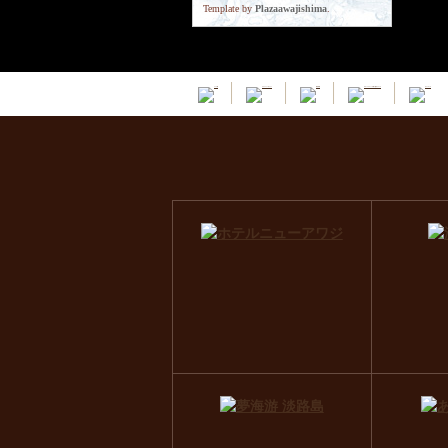
Template by
Plazaawajishima
.