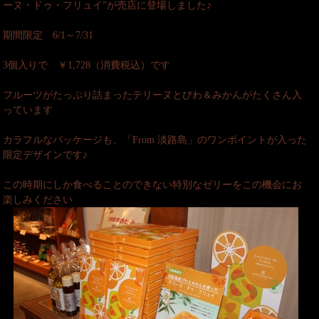
ーヌ・ドゥ・フリュイ”が売店に登場しました♪
期間限定 6/1～7/31
3個入りで ￥1,728（消費税込）です
フルーツがたっぷり詰まったテリーヌとびわ＆みかんがたくさん入
っています
カラフルなパッケージも、「From 淡路島」のワンポイントが入った
限定デザインです♪
この時期にしか食べることのできない特別なゼリーをこの機会にお
楽しみください