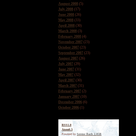
August 2008
(5)
July 2008
(17)
June 2008
(26)
May 2008
(33)
April 2008
(30)
March 2008
(3)
February 2008
(4)
November 2007
(23)
October 2007
(23)
September 2007
(23)
August 2007
(26)
July 2007
(29)
June 2007
(31)
May 2007
(32)
April 2007
(30)
March 2007
(31)
February 2007
(2)
January 2007
(10)
December 2006
(6)
October 2006
(1)
RSS1.0
Atom0.3
Powered by
Serene Bach 2.05R