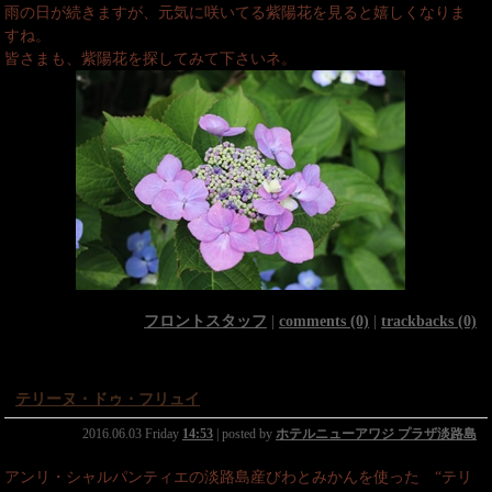
雨の日が続きますが、元気に咲いてる紫陽花を見ると嬉しくなりま
すね。
皆さまも、紫陽花を探してみて下さいネ。
フロントスタッフ
|
comments (0)
|
trackbacks (0)
テリーヌ・ドゥ・フリュイ
2016.06.03 Friday
14:53
| posted by
ホテルニューアワジ プラザ淡路島
アンリ・シャルパンティエの淡路島産びわとみかんを使った “テリ