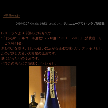
“千代の縁”
2016.06.27 Monday
10:32
| posted by
ホテルニューアワジ プラザ淡路島
レストランより冷酒のご紹介です
“千代の縁” アルコール度数/17～18度720ｍｌ 7500円（消費税・サ
ービス料別途）
さわやかな香り、口いっぱいに広がる優雅な味わい、スッキリとし
たのど越しの良い大吟醸の原酒です。
夏にぴったりの冷酒です。
ぜひこの機会にご賞味くださいませ。