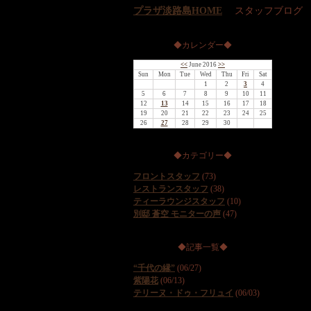
プラザ淡路島HOME
スタッフブログ
◆カレンダー◆
<<
June 2016
>>
Sun
Mon
Tue
Wed
Thu
Fri
Sat
1
2
3
4
5
6
7
8
9
10
11
12
13
14
15
16
17
18
19
20
21
22
23
24
25
26
27
28
29
30
◆カテゴリー◆
フロントスタッフ
(73)
レストランスタッフ
(38)
ティーラウンジスタッフ
(10)
別邸 蒼空 モニターの声
(47)
◆記事一覧◆
“千代の縁”
(06/27)
紫陽花
(06/13)
テリーヌ・ドゥ・フリュイ
(06/03)