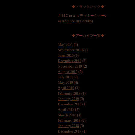
◆トラックバック◆
2014Ｘｍａｓディナーショー♪
⇒
mate tea cup (09/06)
◆アーカイブ一覧◆
May 2021
(1)
September 2020
(1)
June 2020
(1)
December 2019
(5)
November 2019
(2)
August 2019
(5)
July 2019
(2)
May 2019
(4)
April 2019
(3)
February 2019
(1)
January 2019
(3)
December 2018
(1)
April 2018
(2)
March 2018
(1)
February 2018
(2)
January 2018
(3)
December 2017
(1)