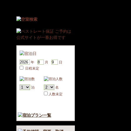
年
月
日
日程未定
泊
名
人数未定